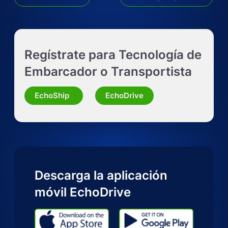
Obtenga un presupuesto LTL al instante
Regístrate para Tecnología de
Solicitar presupuesto de camión completo
Embarcador o Transportista
Solicitar presupuesto para otra modalidad
EchoShip
EchoDrive
Descarga la aplicación
móvil EchoDrive