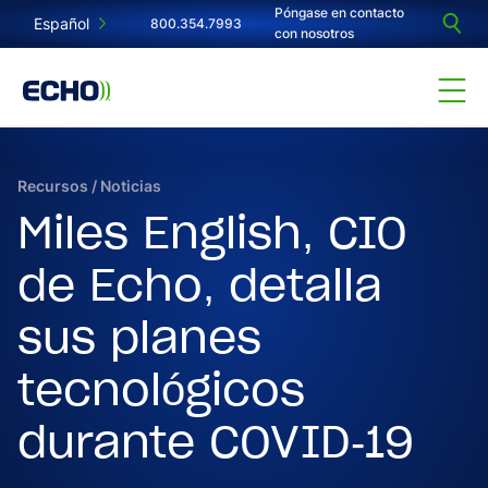
Póngase en contacto
Español
800.354.7993
con nosotros
Recursos
/
Noticias
Miles English, CIO
de Echo, detalla
sus planes
tecnológicos
durante COVID-19