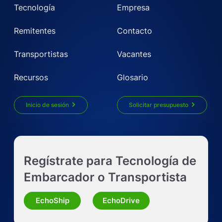
Tecnología
Empresa
Remitentes
Contacto
Transportistas
Vacantes
Recursos
Glosario
Inicio de sesión
Solicitar presupuesto
Obtenga un presupuesto LTL al instante
Regístrate para Tecnología de
Solicitar presupuesto de camión completo
Embarcador o Transportista
Solicitar presupuesto para otra modalidad
EchoShip
EchoDrive