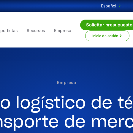
Español
Solicitar presupuesto
portistas
Recursos
Empresa
Inicio de sesión
Empresa
io logístico de t
nsporte de mer