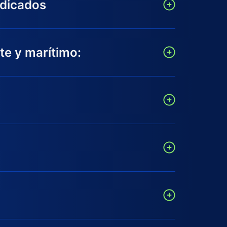
edicados
e y marítimo: