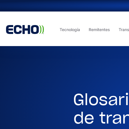
Tecnología
Remitentes
Trans
Glosar
de tra