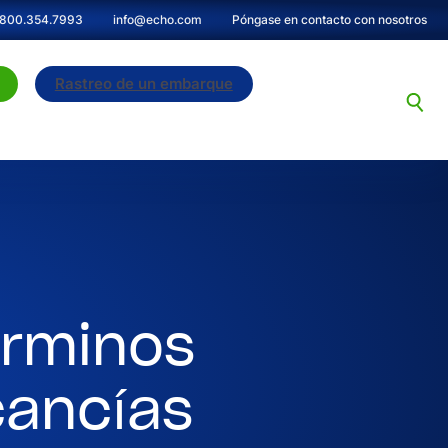
800.354.7993
info@echo.com
Póngase en contacto con nosotros
Rastreo de un embarque
érminos
cancías