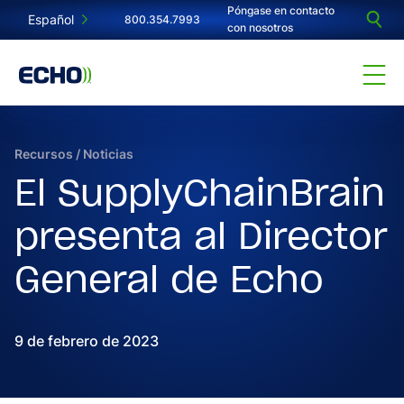
Póngase en contacto
Español
800.354.7993
con nosotros
Recursos
/
Noticias
El SupplyChainBrain
presenta al Director
General de Echo
9 de febrero de 2023