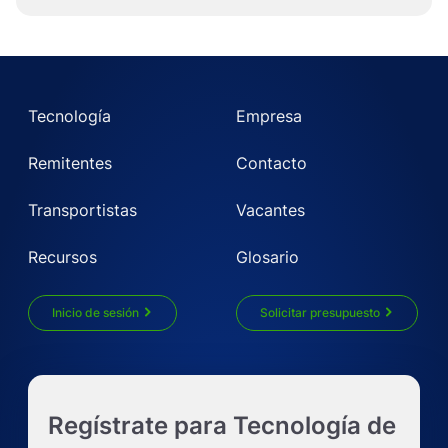
Tecnología
Empresa
Remitentes
Contacto
Transportistas
Vacantes
Recursos
Glosario
Inicio de sesión
Solicitar presupuesto
Obtenga un presupuesto LTL al instante
Regístrate para Tecnología de
Solicitar presupuesto de camión completo