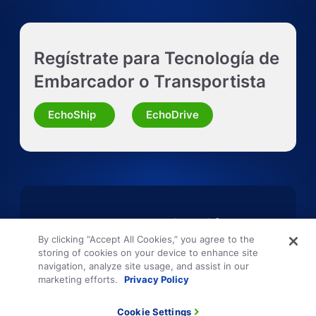
Obtenga un presupuesto LTL al instante
Regístrate para Tecnología de
Solicitar presupuesto de camión completo
Embarcador o Transportista
Solicitar presupuesto para otra modalidad
EchoShip
EchoDrive
Descarga la aplicación
By clicking “Accept All Cookies,” you agree to the
móvil EchoDrive
storing of cookies on your device to enhance site
navigation, analyze site usage, and assist in our
marketing efforts.
Privacy Policy
Cookie Settings