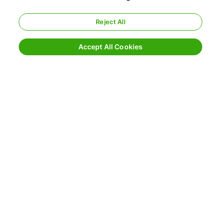
Reject All
Accept All Cookies
Condiciones generales
Política de privacidad
Mapa del sitio
Divulgación responsable
Cookie Settings
800.354.7993
|
info@echo.com