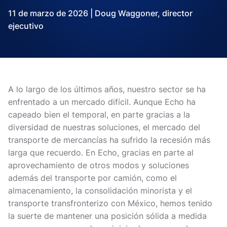
11 de marzo de 2026 | Doug Waggoner, director
ejecutivo
A lo largo de los últimos años, nuestro sector se ha
enfrentado a un mercado difícil. Aunque Echo ha
capeado bien el temporal, en parte gracias a la
diversidad de nuestras soluciones, el mercado del
transporte de mercancías ha sufrido la recesión más
larga que recuerdo. En Echo, gracias en parte al
aprovechamiento de otros modos y soluciones
además del transporte por camión, como el
almacenamiento, la consolidación minorista y el
transporte transfronterizo con México, hemos tenido
la suerte de mantener una posición sólida a medida